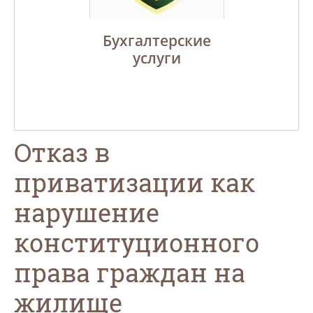
Регистрац
Бухгалтерские
ликвидаци
ги Адвоката
услуги
ООО, Н
изменен
Отказ в
приватизации как
нарушение
конституционного
права граждан на
жилище