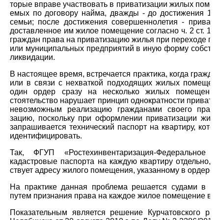
торые вправе участвовать в приватизации жилых помещ
емых по договору найма, дважды - до достижения 18 
семьи; после достижения совершеннолетия - привати
доставленное им жилое помещение согласно ч. 2 ст. 11)
граждан права на приватизацию жилья при переходе гос
или муниципальных предприятий в иную форму собстве
ликвидации.
В настоящее время, встречается практика, когда гражда
или в связи с нехваткой подходящих жилых помещен
один ордер сразу на несколько жилых помещений
стоятельство нарушает принцип однократности приватиза
невозможным реализацию гражданами своего права
зацию, поскольку при оформлении приватизации жил
запрашивается технический паспорт на квартиру, кото
идентифицировать.
Так, ФГУП «Ростехинвентаризация-Федеральное 
кадастровые паспорта на каждую квартиру отдельно, чт
ствует адресу жилого помещения, указанному в ордере.
На практике данная проблема решается судами в пол
путем признания права на каждое жилое помещение в от
Показательным является решение Курчатовского ра