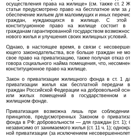
осуществления права на жилище» (см. так­же ст. 2 ЖК),
статьи предусмотрено право на бесплат­ное или за до
обеспечение жильем для малоимущих и иных перечисле
граждан, нуждающихся в жилище. С этой то
конституционное право на жилище состоит в пре
гражданам гарантированной государством возможности
нового жилья и улучшения своих жилищных условий.
Однако, в настоящее время, в связи с несовершенст
ющего законодательства, все больше граждан не могу
свое право на приватизацию, также получая отказ от з
говора социального найма помещения, что, несомненно
конституционное право на жилище.
Закон о приватизации жилищного фонда в ст. 1 дает
приватизации жилья как бесплатной передачи в с
граждан Российской Федерации на добровольной осно
или жилых помещений в государственном и му
жилищном фонде.
Приватизация возможна лишь при соблюдении о
принципов, предусмотренных Законом о приватизац
фонда в РФ: добровольности — для граждан (ст. 1); бе
независимо от занимаемого жилья (ст. 11 ч. 1); однократ
ной приватизации (за исключением несовершеннолетних