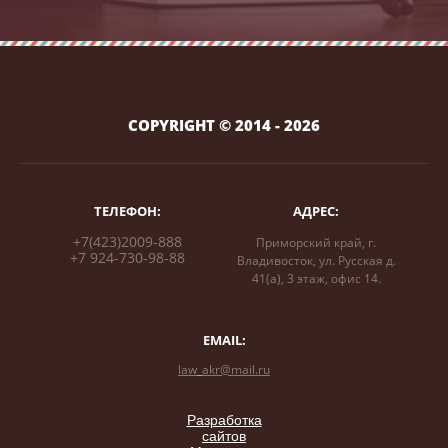
COPYRIGHT © 2014 - 2026
ТЕЛЕФОН:
АДРЕС:
+7(423)2009-888
Приморский край, г.
+7 924-730-98-88
Владивосток, ул. Русская д.
41(а), 3 этаж, офис 14.
EMAIL:
law_akr@mail.ru
Разработка
сайтов