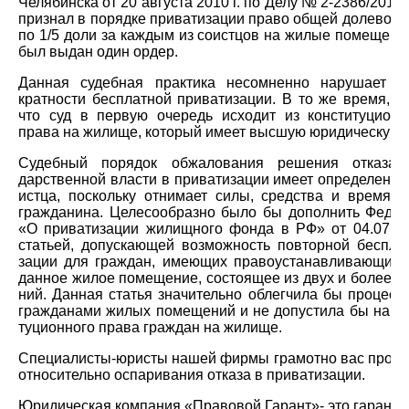
Челябинска от 20 августа 2010 г. по Делу № 2-2386/2010,
признал в порядке приватизации право общей долевой с
по 1/5 доли за каждым из соистцов на жилые помещени
был выдан один ордер.
Данная судебная практика несомненно нарушает п
кратности бесплатной приватизации. В то же время, это
что суд в первую очередь исходит из конституционн
права на жилище, который имеет высшую юридическую с
Судебный порядок обжалования решения отказа о
дарственной власти в приватизации имеет определенн
истца, поскольку отнимает силы, средства и время о
гражданина. Целесообразно было бы дополнить Федер
«О приватизации жилищного фонда в РФ» от 04.07.1
статьей, допускающей возможность повторной беспла
зации для граждан, имеющих правоустанавливающие 
данное жилое помещение, состоящее из двух и более 
ний. Данная статья значительно облегчила бы процесс
гражданами жилых помещений и не допустила бы нару
туционного права граждан на жилище.
Специалисты-юристы нашей фирмы грамотно вас проко
относительно оспаривания отказа в приватизации.
Юридическая компания «Правовой Гарант»- это гаранти