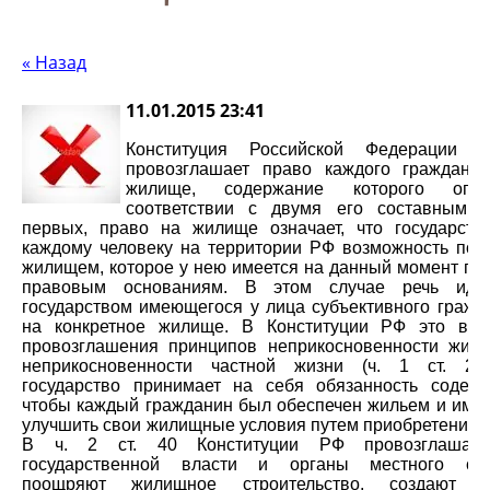
« Назад
11.01.2015 23:41
Конституция Российской Федерации 
провозглашает право каждого граждани
жилище, содержание которого опре
соответствии с двумя его составными 
первых, право на жилище означает, что государство
каждому человеку на территории РФ возможность пол
жилищем, которое у нею имеется на данный момент по
правовым основаниям. В этом случае речь иде
государством имеющегося у лица субъективного гражд
на кон­кретное жилище. В Конституции РФ это вы
провозгла­шения принципов неприкосновенности жили
неприкосно­венности частной жизни (ч. 1 ст. 23)
государство прини­мает на себя обязанность содейс
чтобы каждый гражда­нин был обеспечен жильем и име
улучшить свои жи­лищные условия путем приобретения д
В ч. 2 ст. 40 Конституции РФ провозглашает
государственной власти и органы местного сам
поощряют жилищное строитель­ство, создают 